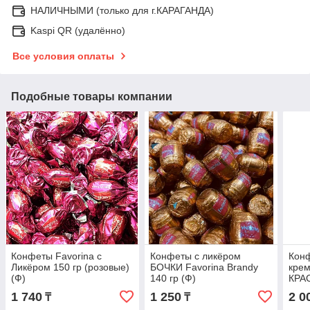
НАЛИЧНЫМИ (только для г.КАРАГАНДА)
Kaspi QR (удалённо)
Все условия оплаты
Подобные товары компании
Конфеты Favorina с
Конфеты с ликёром
Кон
Ликёром 150 гр (розовые)
БОЧКИ Favorina Brandy
кре
(Ф)
140 гр (Ф)
КРА
гр /
1 740
1 250
2 0
₸
₸