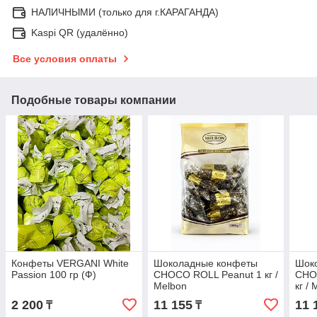
НАЛИЧНЫМИ (только для г.КАРАГАНДА)
Kaspi QR (удалённо)
Все условия оплаты
Подобные товары компании
Конфеты VERGANI White
Шоколадные конфеты
Шок
Passion 100 гр (Ф)
CHOCO ROLL Peanut 1 кг /
CHO
Melbon
кг /
2 200
11 155
11 
₸
₸