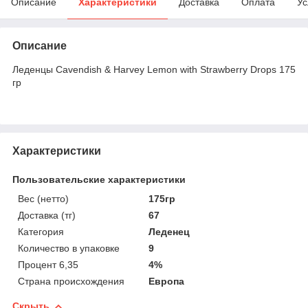
Описание
Характеристики
Доставка
Оплата
Ус
Описание
Леденцы Cavendish & Harvey Lemon with Strawberry Drops 175
гр
Характеристики
Пользовательские характеристики
Вес (нетто)
175гр
Доставка (тг)
67
Категория
Леденец
Количество в упаковке
9
Процент 6,35
4%
Страна происхождения
Европа
Скрыть