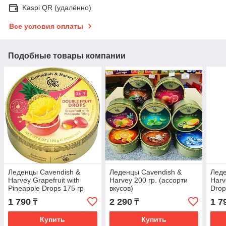
Kaspi QR (удалённо)
Все условия оплаты
Подобные товары компании
Леденцы Cavendish &
Леденцы Cavendish &
Леде
Harvey Grapefruit with
Harvey 200 гр. (ассорти
Harv
Pineapple Drops 175 гр
вкусов)
Drop
1 790
2 290
1 7
₸
₸
Купить
Купить