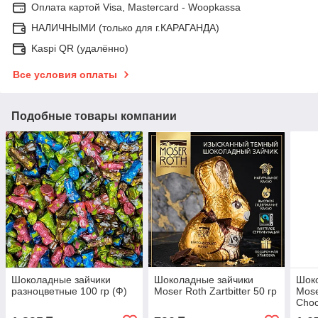
Оплата картой Visa, Mastercard - Woopkassa
НАЛИЧНЫМИ (только для г.КАРАГАНДА)
Kaspi QR (удалённо)
Все условия оплаты
Подобные товары компании
Шоколадные зайчики
Шоколадные зайчики
Шок
разноцветные 100 гр (Ф)
Moser Roth Zartbitter 50 гр
Mose
Choc
125 