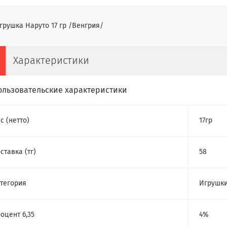
грушка Наруто 17 гр /Венгрия/
Характеристики
ользовательские характеристики
с (нетто)
17гр
ставка (тг)
58
тегория
Игрушк
оцент 6,35
4%