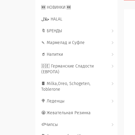
🆕 НОВИНКИ 🆕
حلال HALAL
🔖 БРЕНДЫ
🍡 Мармелад и Суфле
🥤 Напитки
🇩🇪 Германские Сладости
(ЕВРОПА)
🍫 Milka,Oreo, Schogeten,
Toblerone
🍭 Леденцы
🤩 Жевательная Резинка
🥔Чипсы