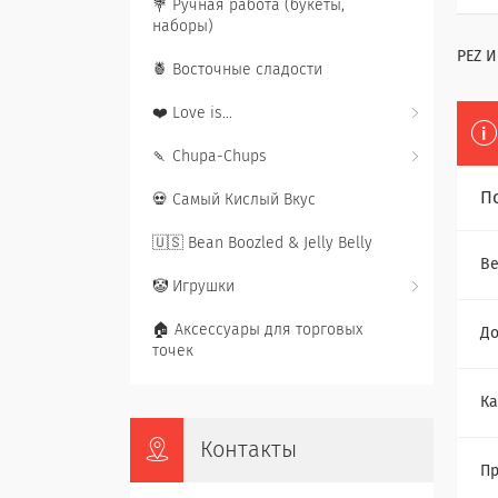
💐 Ручная работа (букеты,
наборы)
PEZ И
🍍 Восточные сладости
❤️ Love is...
🍡 Chupa-Chups
П
💀 Самый Кислый Вкус
🇺🇸 Bean Boozled & Jelly Belly
Ве
🤡 Игрушки
🏠 Аксессуары для торговых
До
точек
Ка
Контакты
Пр