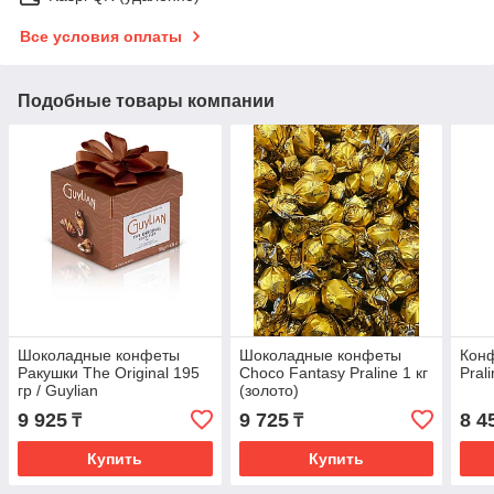
Все условия оплаты
Подобные товары компании
Шоколадные конфеты
Шоколадные конфеты
Конф
Ракушки The Original 195
Choco Fantasy Praline 1 кг
Pral
гр / Guylian
(золото)
9 925
9 725
8 4
₸
₸
Купить
Купить