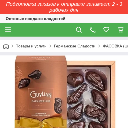
Подготовка заказов к отправке занимает 2 - 3
рабочих дня
Оптовые продажи сладостей
Товары и услуги
Германские Сладости
ФАСОВКА (ш