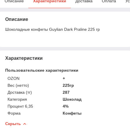
Описание
Характеристики
Доставка
Оплата
Ус
Описание
Шоколадные конфеты Guylian Dark Praline 225 гр
Характеристики
Пользовательские характеристики
OZON
+
Вес (нетто)
225гр
Доставка (тг)
287
Категория
Шоколад
Процент 6,35
4%
Форма
Конфеты
Скрыть