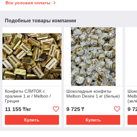
Все условия оплаты
Подобные товары компании
Конфеты СЛИТОК с
Шоколадные конфеты
Шок
пралине 1 кг / Melbon /
Melbon Desire 1 кг (белые)
Melb
Греция
(зел
11 155
9 725
9 7
₸/кг
₸
Купить
Купить