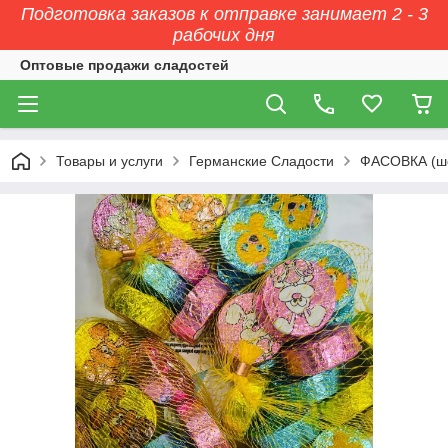
Подготовка заказов к отправке занимает 2 - 3
рабочих дня
Оптовые продажи сладостей
Товары и услуги
Германские Сладости
ФАСОВКА (ш