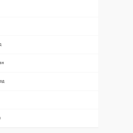
д
ан
од
й