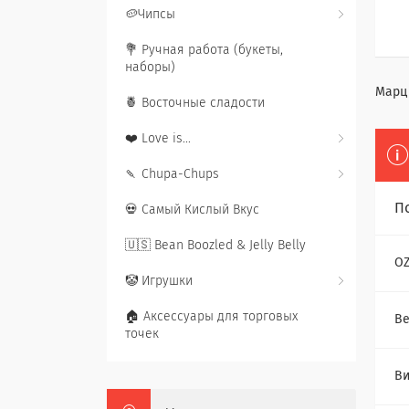
🥔Чипсы
💐 Ручная работа (букеты,
наборы)
Марци
🍍 Восточные сладости
❤️ Love is...
🍡 Chupa-Chups
П
💀 Самый Кислый Вкус
🇺🇸 Bean Boozled & Jelly Belly
O
🤡 Игрушки
🏠 Аксессуары для торговых
Ве
точек
В