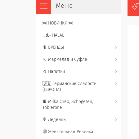
🆕 НОВИНКИ 🆕
حلال HALAL
🔖 БРЕНДЫ
🍡 Мармелад и Суфле
🥤 Напитки
🇩🇪 Германские Сладости
(ЕВРОПА)
🍫 Milka,Oreo, Schogeten,
Toblerone
🍭 Леденцы
🤩 Жевательная Резинка