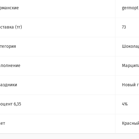
рманские
germopt
ставка (тг)
73
тегория
Шокола
аполнение
Марцип
аздники
Новый г
оцент 6,35
4%
ет
Красны