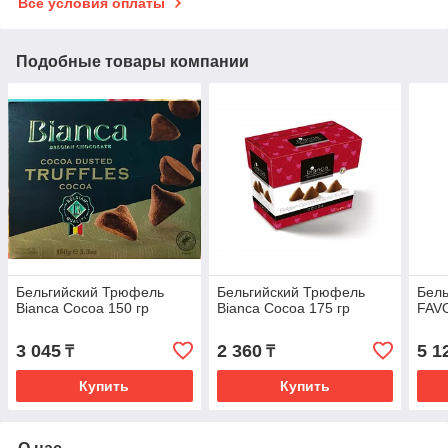
Все условия оплаты
Подобные товары компании
Бельгийский Трюфель
Бельгийский Трюфель
Бел
Bianca Cocoa 150 гр
Bianca Cocoa 175 гр
FAVO
3 045
2 360
5 1
₸
₸
Купить
Купить