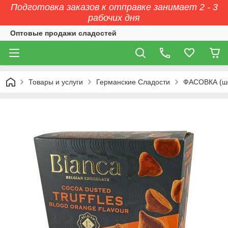
Подготовка заказов к отправке занимает 2 - 3
рабочих дня
Оптовые продажи сладостей
Товары и услуги
Германские Сладости
ФАСОВКА (ш