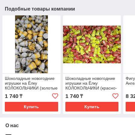
Подобные товары компании
Шоколадные новогодние
Шоколадные новогодние
Фигу
игрушки на Ёлку
игрушки на Ёлку
Анге
КОЛОКОЛЬЧИКИ (золотые
КОЛОКОЛЬЧИКИ (красно-
и белые с бантиком) 150
жёлтые) 150 гр (Ф)
1 740
1 740
8 3
₸
₸
гр (Ф)
Купить
Купить
О нас