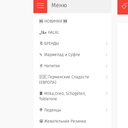
🆕 НОВИНКИ 🆕
حلال HALAL
🔖 БРЕНДЫ
🍡 Мармелад и Суфле
🥤 Напитки
🇩🇪 Германские Сладости
(ЕВРОПА)
🍫 Milka,Oreo, Schogeten,
Toblerone
🍭 Леденцы
🤩 Жевательная Резинка