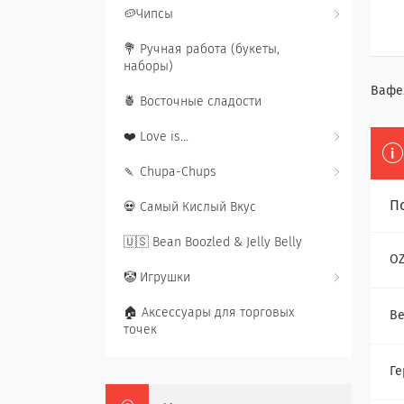
🥔Чипсы
💐 Ручная работа (букеты,
наборы)
Вафел
🍍 Восточные сладости
❤️ Love is...
🍡 Chupa-Chups
П
💀 Самый Кислый Вкус
🇺🇸 Bean Boozled & Jelly Belly
O
🤡 Игрушки
🏠 Аксессуары для торговых
Ве
точек
Ге