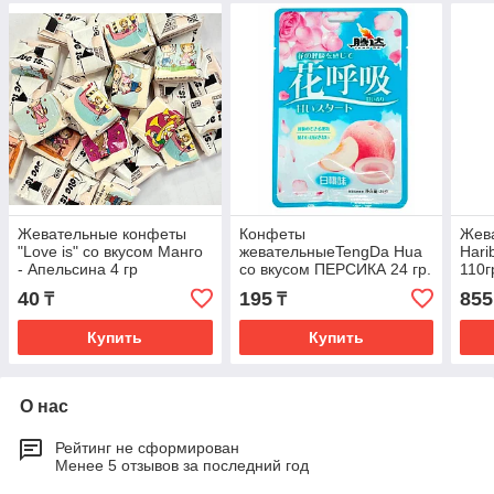
Жевательные конфеты
Конфеты
Жев
"Love is" со вкусом Манго
жевательныеTengDa Hua
Hari
- Апельсина 4 гр
со вкусом ПЕРСИКА 24 гр.
110г
(20 шт в упак.)
40
195
855
₸
₸
Купить
Купить
О нас
Рейтинг не сформирован
Менее 5 отзывов за последний год