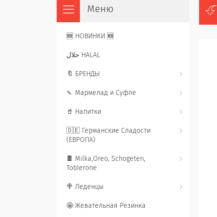
🆕 НОВИНКИ 🆕
حلال HALAL
🔖 БРЕНДЫ
🍡 Мармелад и Суфле
🥤 Напитки
🇩🇪 Германские Сладости
(ЕВРОПА)
🍫 Milka,Oreo, Schogeten,
Toblerone
🍭 Леденцы
🤩 Жевательная Резинка