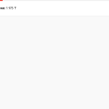
на:
1 975 ₸