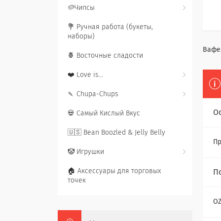
🥔Чипсы
💐 Ручная работа (букеты,
наборы)
Вафел
🍍 Восточные сладости
❤️ Love is...
🍡 Chupa-Chups
О
💀 Самый Кислый Вкус
🇺🇸 Bean Boozled & Jelly Belly
Пр
🤡 Игрушки
🏠 Аксессуары для торговых
П
точек
O