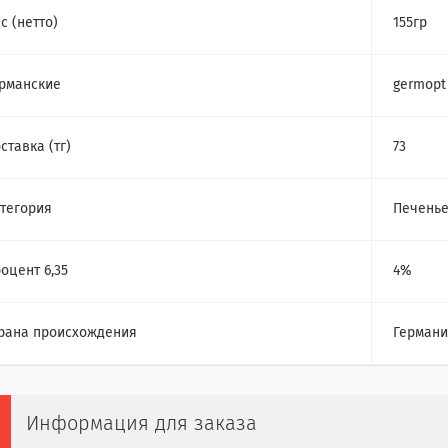
с (нетто)
155гр
рманские
germopt
ставка (тг)
73
тегория
Печень
оцент 6,35
4%
рана происхождения
Герман
Информация для заказа