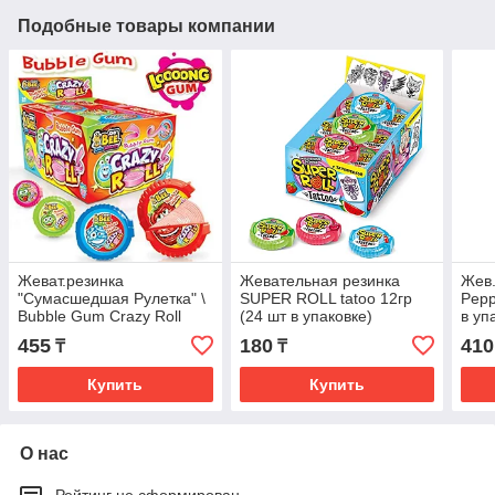
Подобные товары компании
Жеват.резинка
Жевательная резинка
Жев.
"Сумасшедшая Рулетка" \
SUPER ROLL tatoo 12гр
Pepp
Bubble Gum Crazy Roll
(24 шт в упаковке)
в уп
Johny Bee 15 гр (24шт в
455
180
410
₸
₸
упаковке)
Купить
Купить
О нас