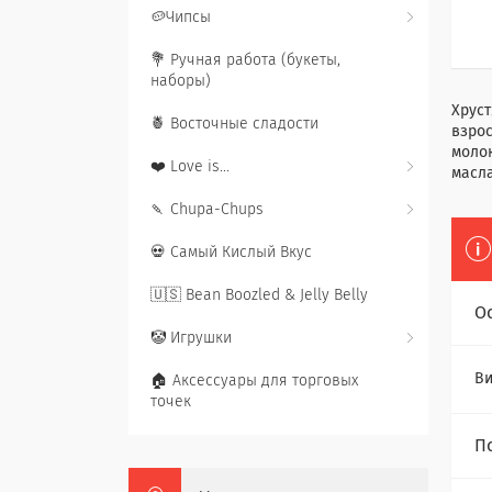
🥔Чипсы
💐 Ручная работа (букеты,
наборы)
Хруст
🍍 Восточные сладости
взрос
молок
❤️ Love is...
масл
🍡 Chupa-Chups
💀 Самый Кислый Вкус
🇺🇸 Bean Boozled & Jelly Belly
О
🤡 Игрушки
Ви
🏠 Аксессуары для торговых
точек
П