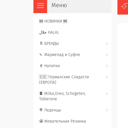
🆕 НОВИНКИ 🆕
حلال HALAL
🔖 БРЕНДЫ
🍡 Мармелад и Суфле
🥤 Напитки
🇩🇪 Германские Сладости
(ЕВРОПА)
🍫 Milka,Oreo, Schogeten,
Toblerone
🍭 Леденцы
🤩 Жевательная Резинка