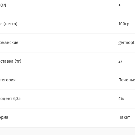
ZON
+
с (нетто)
100гр
рманские
germopt
ставка (тг)
27
тегория
Печень
оцент 6,35
4%
орма
Пакет