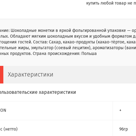
купить любой товар не п
ние: Шоколадные монетки в яркой фольгированной упаковке — ор
слых. Обладают мягким шоколадным вкусом и удобным форматом дл
гощения гостей. Состав: Сахар, какао-продукты (какао-тёртое, как
тельные жиры, эмульгатор (соевый лецитин), ароматизаторы (вани
чных продуктов. Страна происхождения: Польша
Характеристики
ользовательские характеристики
ZON
+
с (нетто)
96гр