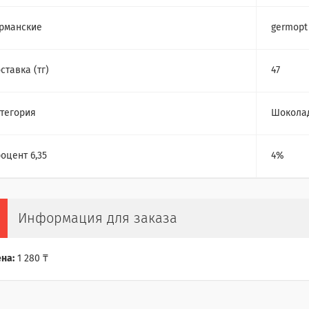
рманские
germopt
ставка (тг)
47
тегория
Шокола
оцент 6,35
4%
Информация для заказа
на:
1 280 ₸