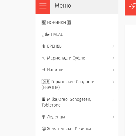
🆕 НОВИНКИ 🆕
حلال HALAL
🔖 БРЕНДЫ
🍡 Мармелад и Суфле
🥤 Напитки
🇩🇪 Германские Сладости
(ЕВРОПА)
🍫 Milka,Oreo, Schogeten,
Toblerone
🍭 Леденцы
🤩 Жевательная Резинка