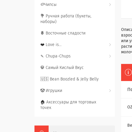
🥔Чипсы
💐 Ручная работа (букеты,
наборы)
Описа
🍍 Восточные сладости
взро
или у
❤️ Love is...
расти
моло
🍡 Chupa-Chups
💀 Самый Кислый Вкус
🇺🇸 Bean Boozled & Jelly Belly
П
🤡 Игрушки
🏠 Аксессуары для торговых
O
точек
Ве