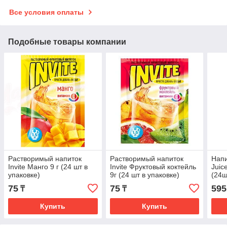
Все условия оплаты
Подобные товары компании
Растворимый напиток
Растворимый напиток
Напи
Invite Манго 9 г (24 шт в
Invite Фруктовый коктейль
Juic
упаковке)
9г (24 шт в упаковке)
(24ш
75
75
595
₸
₸
Купить
Купить