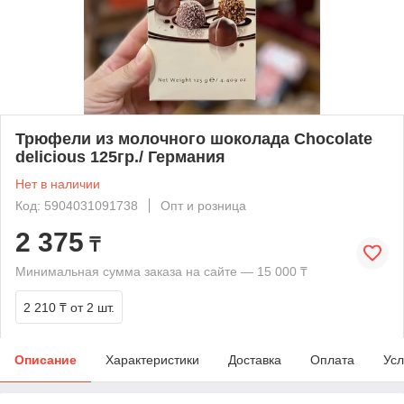
Трюфели из молочного шоколада Chocolate
delicious 125гр./ Германия
Нет в наличии
Код: 5904031091738
Опт и розница
2 375
₸
Минимальная сумма заказа на сайте — 15 000 ₸
2 210 ₸
от 2 шт.
Описание
Характеристики
Доставка
Оплата
Усл