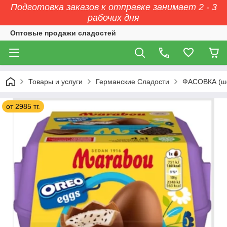
Подготовка заказов к отправке занимает 2 - 3
рабочих дня
Оптовые продажи сладостей
Товары и услуги
Германские Сладости
ФАСОВКА (ш
от 2985 тг.