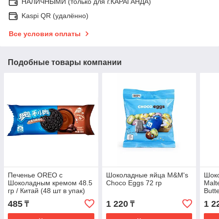
НАЛИЧНЫМИ (только для г.КАРАГАНДА)
Kaspi QR (удалённо)
Все условия оплаты
Подобные товары компании
Печенье OREO с
Шоколадные яйца M&M's
Шок
Шоколадным кремом 48.5
Choco Eggs 72 гр
Malt
гр / Китай (48 шт в упак)
Butt
485
1 220
1 2
₸
₸