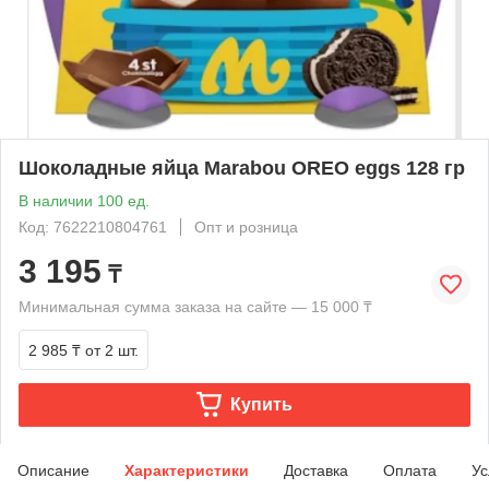
Шоколадные яйца Marabou OREO eggs 128 гр
В наличии 100 ед.
Код: 7622210804761
Опт и розница
3 195
₸
Минимальная сумма заказа на сайте — 15 000 ₸
2 985 ₸
от 2 шт.
Купить
Описание
Характеристики
Доставка
Оплата
Ус