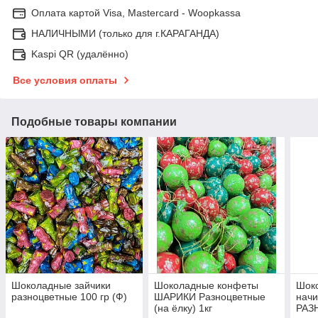
Оплата картой Visa, Mastercard - Woopkassa
НАЛИЧНЫМИ (только для г.КАРАГАНДА)
Kaspi QR (удалённо)
Все условия оплаты
Подобные товары компании
Шоколадные зайчики
Шоколадные конфеты
Шок
разноцветные 100 гр (Ф)
ШАРИКИ Разноцветные
нач
(на ёлку) 1кг
РАЗ