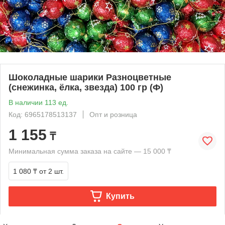
Шоколадные шарики Разноцветные
(снежинка, ёлка, звезда) 100 гр (Ф)
В наличии 113 ед.
Код: 6965178513137
Опт и розница
1 155
₸
Минимальная сумма заказа на сайте — 15 000 ₸
1 080 ₸
от 2 шт.
Купить