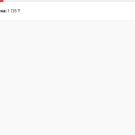
на:
1 735 ₸