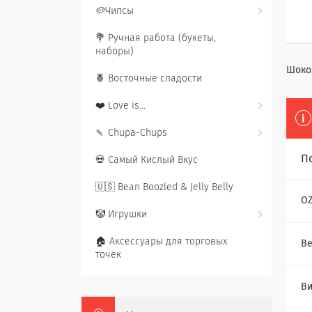
🥔Чипсы
💐 Ручная работа (букеты,
наборы)
Шоко
🍍 Восточные сладости
❤️ Love is...
🍡 Chupa-Chups
П
💀 Самый Кислый Вкус
🇺🇸 Bean Boozled & Jelly Belly
O
🤡 Игрушки
🏠 Аксессуары для торговых
Ве
точек
В