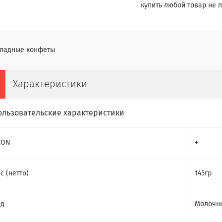
купить любой товар не п
ладные конфеты
Характеристики
ользовательские характеристики
ZON
+
с (нетто)
145гр
ид
Молочны