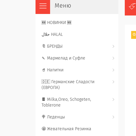
🆕 НОВИНКИ 🆕
حلال HALAL
Ф
🔖 БРЕНДЫ
🍡 Мармелад и Суфле
🥤 Напитки
🇩🇪 Германские Сладости
(ЕВРОПА)
🍫 Milka,Oreo, Schogeten,
Toblerone
🍭 Леденцы
🤩 Жевательная Резинка