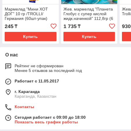
Мармелад "Мини ХОТ
Жев. мармелад "Планета
Жев
ДОГ" 10 гр /TROLLI/
Глобус с супер кислой
Trol
Германия (60шт-упак)
жидк.начинкой" 112,8гр (6
шт) /TROLLI (Ф)
245
1 735
930
₸
₸
Купить
Купить
О нас
Рейтинг не сформирован
Менее 5 отзывов за последний год
Работает с 11.05.2017
г. Караганда
Караганда, Казахстан
Контакты
Сегодня работает с 09:00 до 18:00
Показать весь график работы