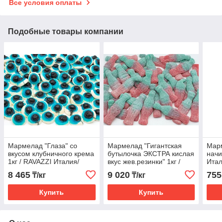
Все условия оплаты
Подобные товары компании
Мармелад "Глаза" со
Мармелад "Гигантская
Марм
вкусом клубничного крема
бутылочка ЭКСТРА кислая
начи
1кг / RAVAZZI Италия/
вкус жев.резинки" 1кг /
Итал
RAVAZZI Италия/
8 465
9 020
755
₸/кг
₸/кг
Купить
Купить