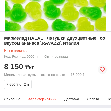
Мармелад HALAL "Лягушки двухцветные" со
вкусом ананаса \RAVAZZI\ Италия
Нет в наличии
Код: Розница 8000 тг
Опт и розница
8 150
₸/кг
Минимальная сумма заказа на сайте — 15 000 ₸
7 580 ₸
от 2 кг
Описание
Характеристики
Доставка
Оплата
Ус