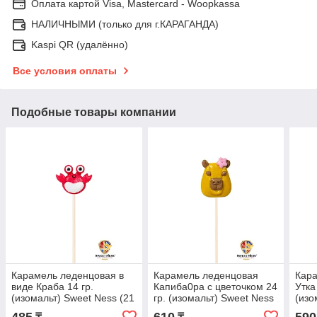
Оплата картой Visa, Mastercard - Woopkassa
НАЛИЧНЫМИ (только для г.КАРАГАНДА)
Kaspi QR (удалённо)
Все условия оплаты
Подобные товары компании
Карамель леденцовая в
Карамель леденцовая
Кар
виде Краба 14 гр.
Капиба0ра с цветочком 24
Утка
(изомальт) Sweet Ness (21
гр. (изомальт) Sweet Ness
(изо
шт в шоубоксе)
(21 шт в шоубоксе)
шт в