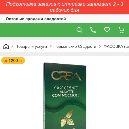
Подготовка заказов к отправке занимает 2 - 3
рабочих дня
Оптовые продажи сладостей
Товары и услуги
Германские Сладости
ФАСОВКА (ш
от 1200 тг.