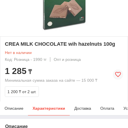
CREA MILK CHOCOLATE wih hazelnuts 100g
Нет в наличии
Код: Розница - 1990 тг
Опт и розница
1 285
₸
Минимальная сумма заказа на сайте — 15 000 ₸
1 200 ₸
от 2 шт.
Описание
Характеристики
Доставка
Оплата
Ус
Описание