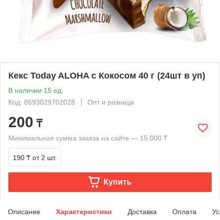
Кекс Today ALOHA с Кокосом 40 г (24шт в уп)
В наличии 15 ед.
Код: 8693029702028
Опт и розница
200
₸
Минимальная сумма заказа на сайте — 15 000 ₸
190 ₸
от 2 шт.
Купить
Описание
Характеристики
Доставка
Оплата
Ус