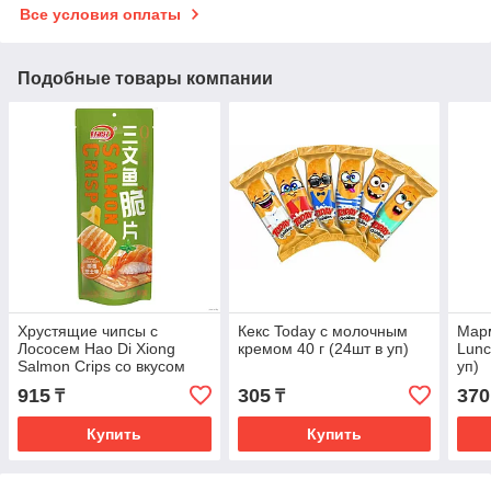
Все условия оплаты
Подобные товары компании
Хрустящие чипсы с
Кекс Today с молочным
Мар
Лососем Hao Di Xiong
кремом 40 г (24шт в уп)
Lunc
Salmon Crips со вкусом
уп)
кокоса и сыра 60 г (10 шт
915
305
370
₸
₸
в упак)
Купить
Купить