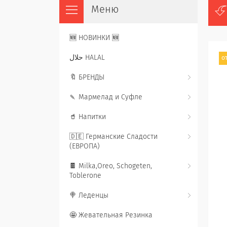
🆕 НОВИНКИ 🆕
حلال HALAL
от
🔖 БРЕНДЫ
🍡 Мармелад и Суфле
🥤 Напитки
🇩🇪 Германские Сладости
(ЕВРОПА)
🍫 Milka,Oreo, Schogeten,
Toblerone
🍭 Леденцы
🤩 Жевательная Резинка