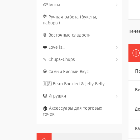
🥔Чипсы
💐 Ручная работа (букеты,
наборы)
Печен
🍍 Восточные сладости
❤️ Love is...
🍡 Chupa-Chups
П
💀 Самый Кислый Вкус
🇺🇸 Bean Boozled & Jelly Belly
Ве
🤡 Игрушки
🏠 Аксессуары для торговых
До
точек
Ка