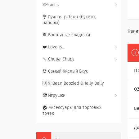
🥔Чипсы
💐 Ручная работа (букеты,
наборы)
Напит
🍍 Восточные сладости
❤️ Love is...
🍡 Chupa-Chups
П
💀 Самый Кислый Вкус
🇺🇸 Bean Boozled & Jelly Belly
O
🤡 Игрушки
🏠 Аксессуары для торговых
Ве
точек
До