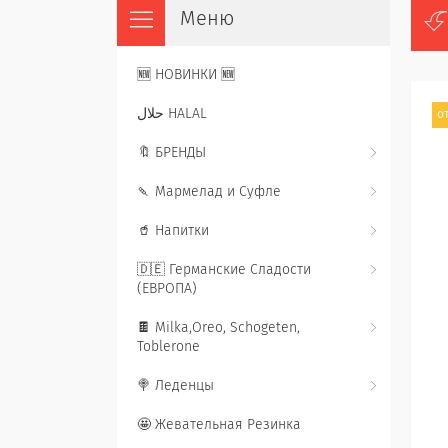
🆕 НОВИНКИ 🆕
حلال HALAL
от
🔖 БРЕНДЫ
🍡 Мармелад и Суфле
🥤 Напитки
🇩🇪 Германские Сладости
(ЕВРОПА)
🍫 Milka,Oreo, Schogeten,
Toblerone
🍭 Леденцы
🤩 Жевательная Резинка