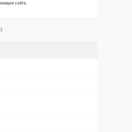
окидая сайта.
к)