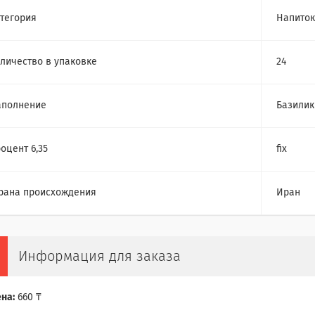
тегория
Напиток
личество в упаковке
24
аполнение
Базилик
оцент 6,35
fix
рана происхождения
Иран
Информация для заказа
на:
660 ₸