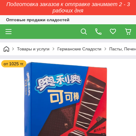
Подготовка заказов к отправке занимает 2 - 3
рабочих дня
Оптовые продажи сладостей
Товары и услуги
Германские Сладости
Пасты, Печен
от 1025 тг.