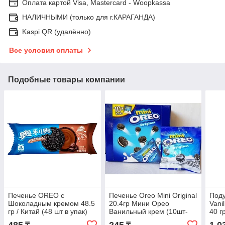
Оплата картой Visa, Mastercard - Woopkassa
НАЛИЧНЫМИ (только для г.КАРАГАНДА)
Kaspi QR (удалённо)
Все условия оплаты
Подобные товары компании
Печенье OREO с
Печенье Oreo Mini Original
Поду
Шоколадным кремом 48.5
20.4гр Мини Орео
Vani
гр / Китай (48 шт в упак)
Ванильный крем (10шт-
40 г
упак)