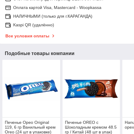
Оплата картой Visa, Mastercard - Woopkassa
НАЛИЧНЫМИ (только для г.КАРАГАНДА)
Kaspi QR (удалённо)
Все условия оплаты
Подобные товары компании
Печенье Орео Original
Печенье OREO с
Hanu
119, 6 гр Ванильный крем
Шоколадным кремом 48.5
орех
Oreo (24 шт в упаковке)
гр / Китай (48 шт в упак)