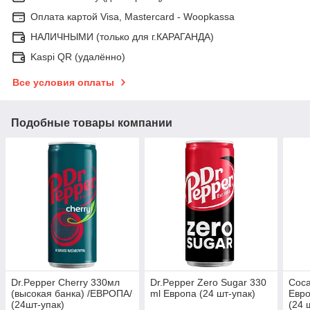
Оплата картой Visa, Mastercard - Woopkassa
НАЛИЧНЫМИ (только для г.КАРАГАНДА)
Kaspi QR (удалённо)
Все условия оплаты
Подобные товары компании
Dr.Pepper Cherry 330мл
Dr.Pepper Zero Sugar 330
Coca
(высокая банка) /ЕВРОПА/
ml Европа (24 шт-упак)
Евро
(24шт-упак)
(24 