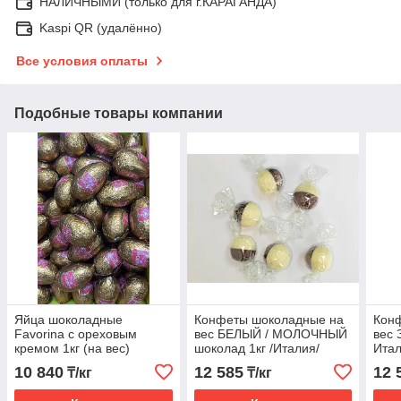
НАЛИЧНЫМИ (только для г.КАРАГАНДА)
Kaspi QR (удалённо)
Все условия оплаты
Подобные товары компании
Яйца шоколадные
Конфеты шоколадные на
Кон
Favorina с ореховым
вес БЕЛЫЙ / МОЛОЧНЫЙ
вес 
кремом 1кг (на вес)
шоколад 1кг /Италия/
Итал
10 840
12 585
12 
₸/кг
₸/кг