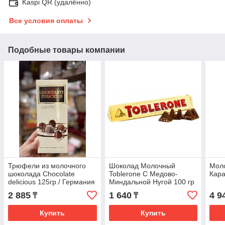
Kaspi QR (удалённо)
Все условия оплаты
Подобные товары компании
Трюфели из молочного
Шоколад Молочный
Мол
шоколада Chocolate
Toblerone С Медово-
Кара
delicious 125гр./ Германия
Миндальной Нугой 100 гр
Швейцария
2 885
1 640
4 9
₸
₸
Купить
Купить