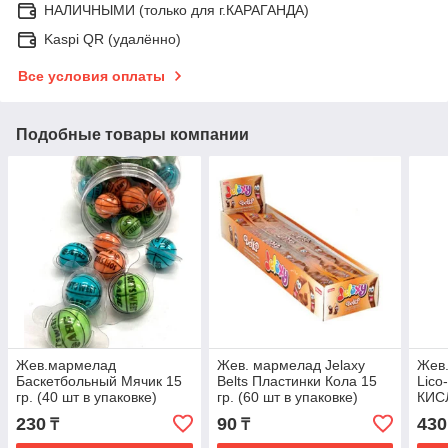
НАЛИЧНЫМИ (только для г.КАРАГАНДА)
Kaspi QR (удалённо)
Все условия оплаты
Подобные товары компании
Жев.мармелад
Жев. мармелад Jelaxy
Жев
Баскетбольный Мячик 15
Belts Пластинки Кола 15
Lico
гр. (40 шт в упаковке)
гр. (60 шт в упаковке)
КИСЛ
упак
230
90
430
₸
₸