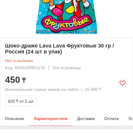
Шоко-драже Lava Lava Фруктовые 30 гр /
Россия (24 шт в упак)
Нет в наличии
Код: 4630199901176
Опт и розница
450
₸
Минимальная сумма заказа на сайте — 15 000 ₸
420 ₸
от 2 шт.
Описание
Характеристики
Доставка
Оплата
Ус