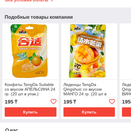
Подобные товары компании
Конфеты TengDa Suitable
Леденцы TengDa
Лед
со вкусом АПЕЛЬСИНА 24
Qingshuic со вкусом
Qing
гр. (20 шт в упак.)
МАНГО 24 гр. (20 шт в
ВИНО
упак.)
в упа
195
195
195
₸
₸
Купить
Купить
О нас