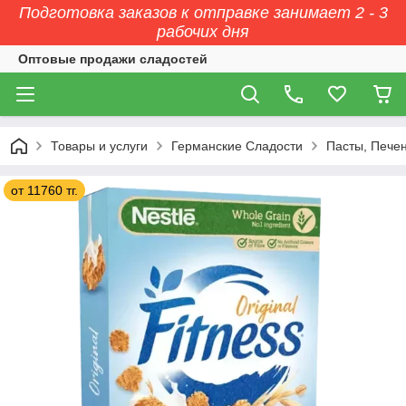
Подготовка заказов к отправке занимает 2 - 3
рабочих дня
Оптовые продажи сладостей
Товары и услуги
Германские Сладости
Пасты, Печен
от 11760 тг.