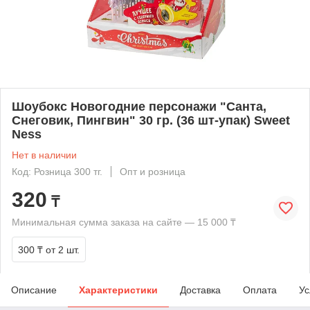
Шоубокс Новогодние персонажи "Санта,
Снеговик, Пингвин" 30 гр. (36 шт-упак) Sweet
Ness
Нет в наличии
Код: Розница 300 тг.
Опт и розница
320
₸
Минимальная сумма заказа на сайте — 15 000 ₸
300 ₸
от 2 шт.
Описание
Характеристики
Доставка
Оплата
Ус