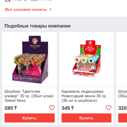
Все условия оплаты
Подобные товары компании
Шоубокс "Цветочек
Карамель леденцовая
Шоуб
клевер" 30 гр. (36шт-упак)
Новогодний венок 30 гр.
(36ш
Sweet Ness
(36 шт в шоубоксе)
SweetNess
285
345
320
₸
₸
Купить
Купить