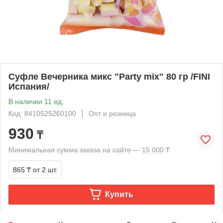
Суфле Вечерника микс "Party mix" 80 гр /FINI
Испания/
В наличии 11 ед.
Код: 8410525260100
Опт и розница
930
₸
Минимальная сумма заказа на сайте — 15 000 ₸
865 ₸
от 2 шт.
Купить