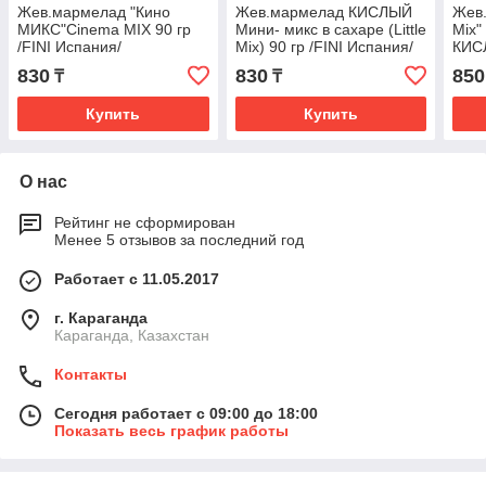
Жев.мармелад "Кино
Жев.мармелад КИСЛЫЙ
Жев.
МИКС"Cinema MIX 90 гр
Мини- микс в сахаре (Little
Mix"
/FINI Испания/
Mix) 90 гр /FINI Испания/
КИСЛ
Испа
830
830
850
₸
₸
Купить
Купить
О нас
Рейтинг не сформирован
Менее 5 отзывов за последний год
Работает с 11.05.2017
г. Караганда
Караганда, Казахстан
Контакты
Сегодня работает с 09:00 до 18:00
Показать весь график работы