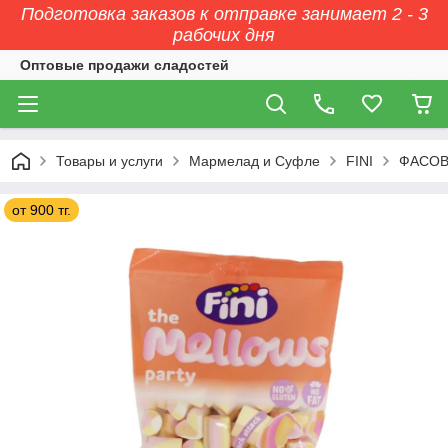
Подготовка заказов к отправке занимает 2 - 3
рабочих дня
Оптовые продажи сладостей
Товары и услуги
Мармелад и Суфле
FINI
ФАСОВК
от 900 тг.