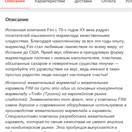
Описание
Характеристики
Доставка
Оплата
Усл
Описание
Испанская компания Fini с 70-х годов XX века радует
почитателей изысканного мармелада качественными
сладостями. Благодаря накопленному за все эти годы опыту,
мармелад Fini стал любимым лакомством по всему миру: от
Испании до США. Яркий вкус облечен в причудливую форму:
мармеладные палочки с нежным наполнителем, пластинки,
обсыпанные сахаром и невероятные существа-тянучки —
попробуйте это удовольствие на вкус, ведь именно в таких
простых радостях люди находят настоящее счастье!
Испанский жевательный мармелад и жевательная
карамель FINI по сути это один из основных конкурентов
мармеладу «Trolli» (Тролли) на европейском рынке
сладостей. Знаменателен тот факт, что у компании FINI
cамое дорогое и современное оборудование используемое в
производстве жевательного мармелада и карамели.
Специалистами компании разработана жевательная
карамель, которая по своим качествам не имеет аналога
на кондитерском рынке. Эта продукция выпускается в