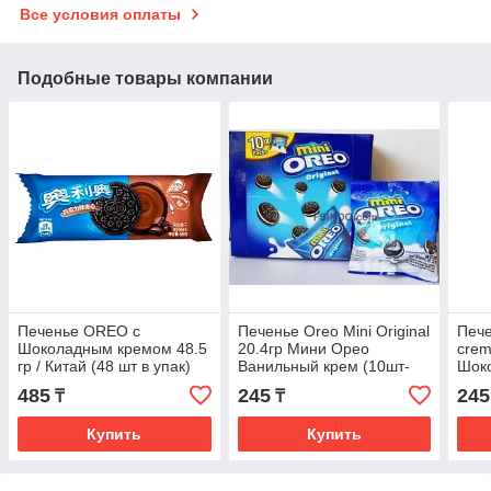
Все условия оплаты
Подобные товары компании
Печенье OREO с
Печенье Oreo Mini Original
Пече
Шоколадным кремом 48.5
20.4гр Мини Орео
crem
гр / Китай (48 шт в упак)
Ванильный крем (10шт-
Шоко
упак)
упак
485
245
245
₸
₸
Купить
Купить