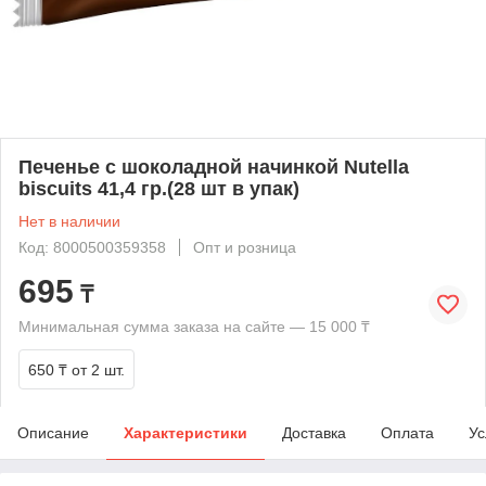
Печенье c шоколадной начинкой Nutella
biscuits 41,4 гр.(28 шт в упак)
Нет в наличии
Код: 8000500359358
Опт и розница
695
₸
Минимальная сумма заказа на сайте — 15 000 ₸
650 ₸
от 2 шт.
Описание
Характеристики
Доставка
Оплата
Ус