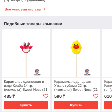
Все условия оплаты
Подобные товары компании
Карамель леденцовая в
Карамель леденцовая
Кар
виде Краба 14 гр.
Утка с губами 22 гр.
Капи
(изомальт) Sweet Ness (21
(изомальт) Sweet Ness (21
гр. 
шт в шоубоксе)
шт в шоубоксе)
(21 
485
590
610
₸
₸
Купить
Купить