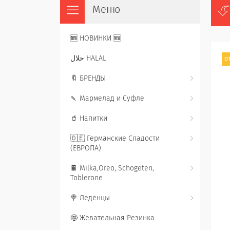
🆕 НОВИНКИ 🆕
حلال HALAL
от
🔖 БРЕНДЫ
🍡 Мармелад и Суфле
🥤 Напитки
🇩🇪 Германские Сладости
(ЕВРОПА)
🍫 Milka,Oreo, Schogeten,
Toblerone
🍭 Леденцы
🤩 Жевательная Резинка