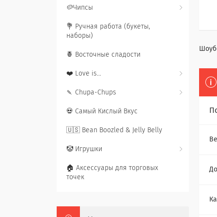
🥔Чипсы
💐 Ручная работа (букеты,
наборы)
Шоубо
🍍 Восточные сладости
❤️ Love is...
🍡 Chupa-Chups
П
💀 Самый Кислый Вкус
🇺🇸 Bean Boozled & Jelly Belly
Ве
🤡 Игрушки
🏠 Аксессуары для торговых
До
точек
Ка