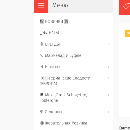
🆕 НОВИНКИ 🆕
حلال HALAL
от
🔖 БРЕНДЫ
🍡 Мармелад и Суфле
🥤 Напитки
🇩🇪 Германские Сладости
(ЕВРОПА)
🍫 Milka,Oreo, Schogeten,
Toblerone
🍭 Леденцы
🤩 Жевательная Резинка
Dame