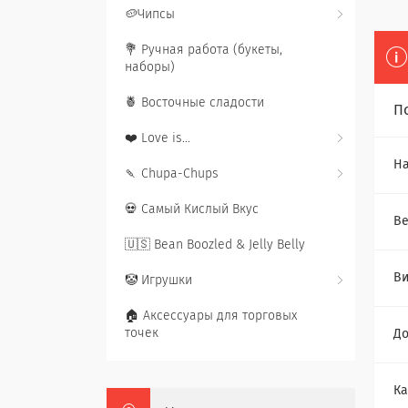
🥔Чипсы
💐 Ручная работа (букеты,
наборы)
🍍 Восточные сладости
П
❤️ Love is...
Ha
🍡 Chupa-Chups
💀 Самый Кислый Вкус
Ве
🇺🇸 Bean Boozled & Jelly Belly
В
🤡 Игрушки
🏠 Аксессуары для торговых
точек
До
Ка