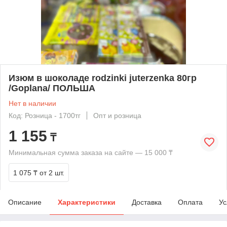
Изюм в шоколаде rodzinki juterzenka 80гр
/Goplana/ ПОЛЬША
Нет в наличии
Код: Розница - 1700тг
Опт и розница
1 155
₸
Минимальная сумма заказа на сайте — 15 000 ₸
1 075 ₸
от 2 шт.
Описание
Характеристики
Доставка
Оплата
Ус