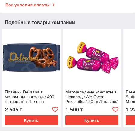
Все условия оплаты
Подобные товары компании
Пряники Delisana в
Мармеладные конфеты в
Пече
молочном шоколаде 400
шоколаде Ale Owoc
Stuf
гр (синие) / Польша
Pszczotka 120 гр /Польша/
Моло
(Ф)
/ По
2 505
1 500
1 2
₸
₸
Купить
Купить