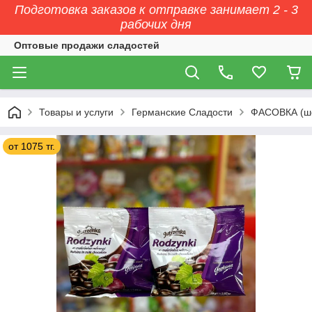
Подготовка заказов к отправке занимает 2 - 3
рабочих дня
Оптовые продажи сладостей
Товары и услуги
Германские Сладости
ФАСОВКА (ш
от 1075 тг.