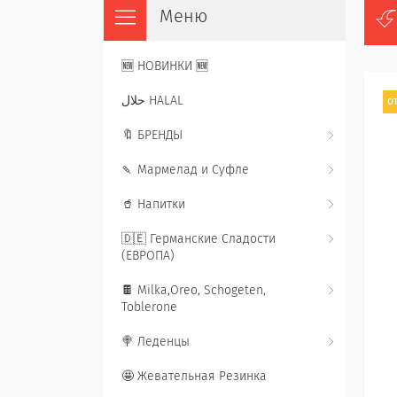
🆕 НОВИНКИ 🆕
حلال HALAL
от
🔖 БРЕНДЫ
🍡 Мармелад и Суфле
🥤 Напитки
🇩🇪 Германские Сладости
(ЕВРОПА)
🍫 Milka,Oreo, Schogeten,
Toblerone
🍭 Леденцы
🤩 Жевательная Резинка