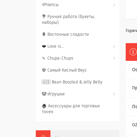
🥔Чипсы
💐 Ручная работа (букеты,
наборы)
Горяч
🍍 Восточные сладости
❤️ Love is...
🍡 Chupa-Chups
О
💀 Самый Кислый Вкус
🇺🇸 Bean Boozled & Jelly Belly
Пр
🤡 Игрушки
🏠 Аксессуары для торговых
П
точек
O