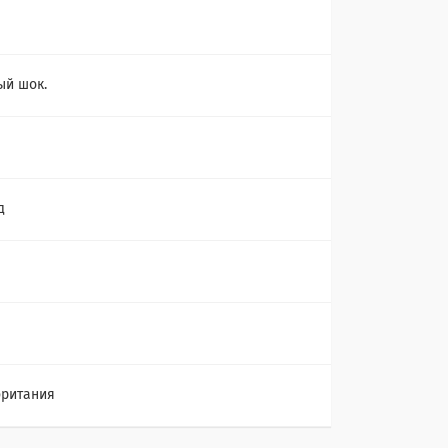
й шок.
д
ритания