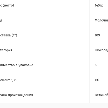
с (нетто)
140гр
ид
Молочны
ставка (тг)
109
тегория
Шокола
личество в упаковке
6
оцент 6,35
4%
рана происхождения
Великоб