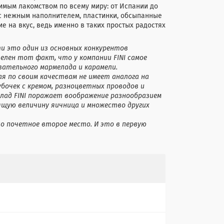
бимым лакомством по всему миру: от Испании до
с нежным наполнителем, пластинки, обсыпанные
е на вкус, ведь именно в таких простых радостях
ти это один из основных конкурентов
телен тот факт, что у компании FINI cамое
вательного мармелада и карамели.
я по своим качествам не имеет аналога на
бочек с кремом, разноцветных проводов и
елад FINI поражает воображение разнообразием
оящую величину яичница и множество других
ло почетное второе место. И это в первую