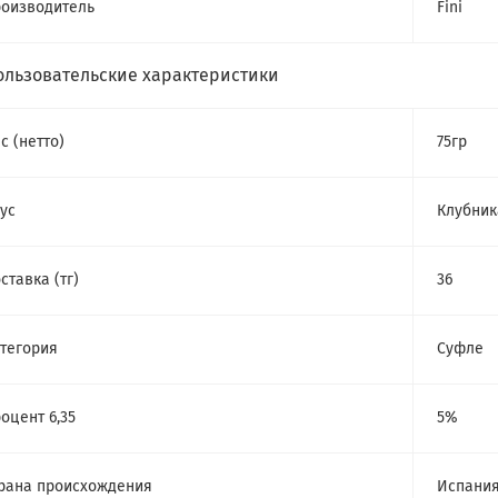
оизводитель
Fini
ользовательские характеристики
с (нетто)
75гр
ус
Клубник
ставка (тг)
36
тегория
Суфле
оцент 6,35
5%
рана происхождения
Испани