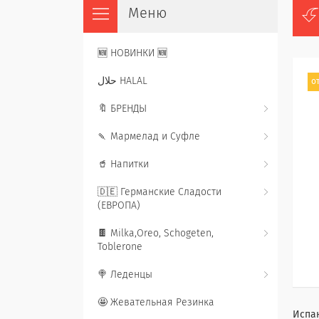
🆕 НОВИНКИ 🆕
حلال HALAL
от
🔖 БРЕНДЫ
🍡 Мармелад и Суфле
🥤 Напитки
🇩🇪 Германские Сладости
(ЕВРОПА)
🍫 Milka,Oreo, Schogeten,
Toblerone
🍭 Леденцы
🤩 Жевательная Резинка
Испан