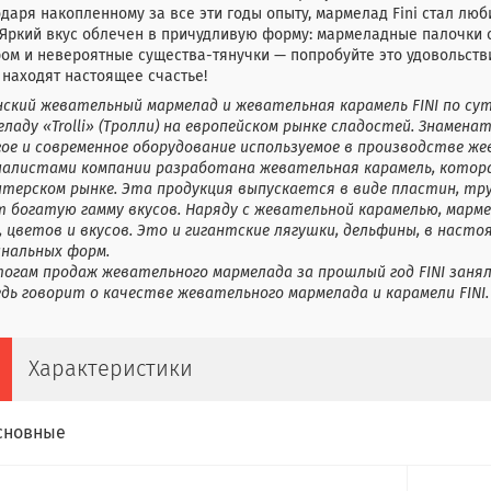
даря накопленному за все эти годы опыту, мармелад Fini стал лю
 Яркий вкус облечен в причудливую форму: мармеладные палочки 
ом и невероятные существа-тянучки — попробуйте это удовольстви
находят настоящее счастье!
нский жевательный мармелад и жевательная карамель FINI по су
ладу «Trolli» (Тролли) на европейском рынке сладостей. Знамена
гое и современное оборудование используемое в производстве же
иалистами компании разработана жевательная карамель, котора
итерском рынке. Эта продукция выпускается в виде пластин, тру
т богатую гамму вкусов. Наряду с жевательной карамелью, марм
 цветов и вкусов. Это и гигантские лягушки, дельфины, в наст
инальных форм.
тогам продаж жевательного мармелада за прошлый год FINI заня
дь говорит о качестве жевательного мармелада и карамели FINI.
Характеристики
сновные