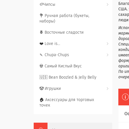
Благо
🥔Чипсы
США.
сахар
💐 Ручная работа (букеты,
люди 
наборы)
Испа
🍍 Восточные сладости
марме
доро
❤️ Love is...
Спец
конд
🍡 Chupa-Chups
имее
форм,
💀 Самый Кислый Вкус
ориг
По и
очере
🇺🇸 Bean Boozled & Jelly Belly
🤡 Игрушки
🏠 Аксессуары для торговых
точек
О