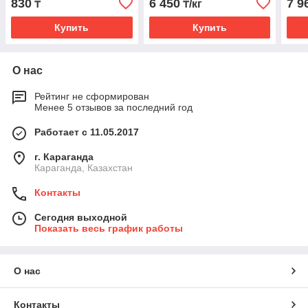
830
6 450
7 9
₸
₸/кг
Испа
Купить
Купить
О нас
Рейтинг не сформирован
Менее 5 отзывов за последний год
Работает с 11.05.2017
г. Караганда
Караганда, Казахстан
Контакты
Сегодня выходной
Показать весь график работы
О нас
Контакты