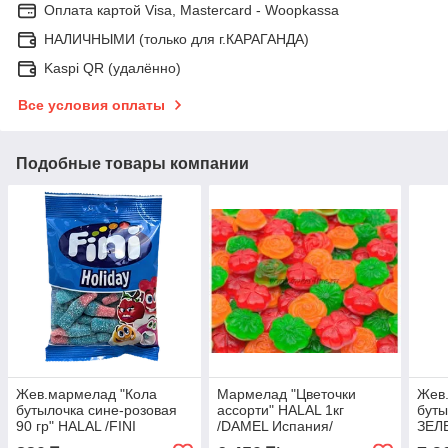
Оплата картой Visa, Mastercard - Woopkassa
НАЛИЧНЫМИ (только для г.КАРАГАНДА)
Kaspi QR (удалённо)
Все условия оплаты
Подобные товары компании
Жев.мармелад "Кола
Мармелад "Цветочки
Жев
бутылочка сине-розовая
ассорти" HALAL 1кг
буты
90 гр" HALAL /FINI
/DAMEL Испания/
ЗЕЛ
Испания/
КОР