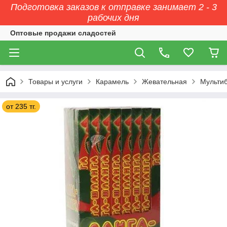
Подготовка заказов к отправке занимает 2 - 3
рабочих дня
Оптовые продажи сладостей
Товары и услуги
Карамель
Жевательная
Мульти
от 235 тг.