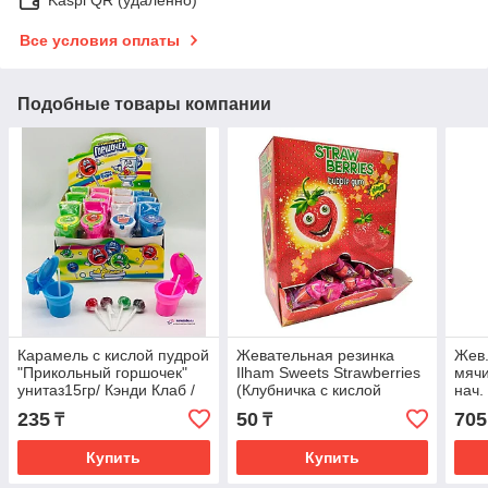
Все условия оплаты
Подобные товары компании
Карамель с кислой пудрой
Жевательная резинка
Жев.
"Прикольный горшочек"
Ilham Sweets Strawberries
мячи
унитаз15гр/ Кэнди Клаб /
(Клубничка с кислой
нач.
Китай (24 шт в упаковке)
шипучкой) 3,5гр (200штв
упак
235
50
705
₸
₸
коробке) Т
Купить
Купить