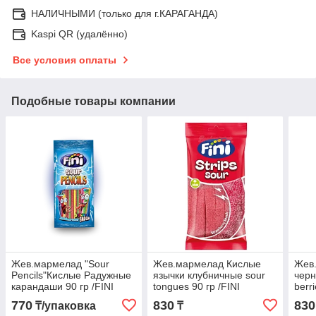
НАЛИЧНЫМИ (только для г.КАРАГАНДА)
Kaspi QR (удалённо)
Все условия оплаты
Подобные товары компании
Жев.мармелад "Sour
Жев.мармелад Кислые
Жев
Pencils"Кислые Радужные
язычки клубничные sour
черн
карандаши 90 гр /FINI
tongues 90 гр /FINI
berr
Испания/ (12шт-упак)
Испания/ (12шт - упак)
(12ш
770
830
830
₸/упаковка
₸