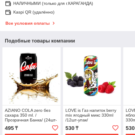
НАЛИЧНЫМИ (только для г.КАРАГАНДА)
Kaspi QR (удалённо)
Все условия оплаты
Подобные товары компании
AZIANO COLA zero без
LOVE is Газ напиток berry
LOVE
сахара 350 ml. /
mix ягодный микс 330ml
ябло
Прозрачная Банка/ (24шт-
/12шт-упак/
330m
упак)
495
530
530
₸
₸